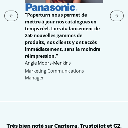
"Paperturn nous permet de
"Simp
mettre à jour nos catalogues en
ns à
mond
temps réel. Lors du lancement de
s en
mult
250 nouvelles gammes de
s
dédié
produits, nos clients y ont accès
ition
focal
immédiatement, sans la moindre
rapi
réimpression."
Stefa
Angie Moors-Menkins
Resp
Marketing Communications
Manager
Très bien noté sur Capterra, Trustpilot et G2,