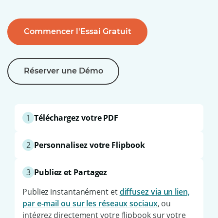
Commencer l'Essai Gratuit
Réserver une Démo
1
Téléchargez votre PDF
Glissez-déposez simplement votre fichier PDF
2
Personnalisez votre Flipbook
dans Paperturn. Votre flipbook est généré
automatiquement en quelques secondes, sans
Ajoutez votre logo, les couleurs de votre
aucune compétence technique requise.
3
Publiez et Partagez
marque et enrichissez votre publication avec
des liens cliquables, des images et des GIFs
.
Publiez instantanément et
diffusez via un lien,
Faites-en un outil à votre image en quelques
par e-mail ou sur les réseaux sociaux
, ou
clics.
intégrez directement votre flipbook sur votre