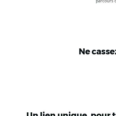
parcours c
Ne cassez
Un lien unique, pour 