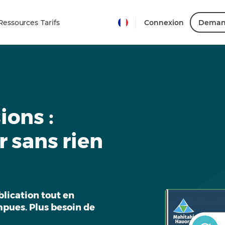
Ressources
Tarifs
Connexion
Deman
ions :
r sans rien
lication tout en
mpues. Plus besoin de