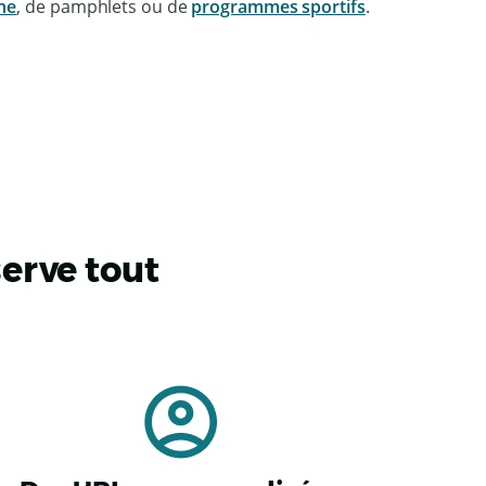
ne
, de pamphlets ou de
programmes sportifs
.
serve tout