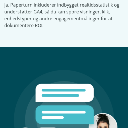
Ja. Paperturn inkluderer indbygget realtidsstatistik og
understøtter GA4, så du kan spore visninger, klik,
enhedstyper og andre engagementmålinger for at
dokumentere ROI.