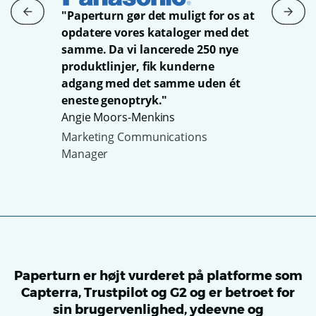
"Paperturn gør det muligt for os at
"Nem
opdatere vores kataloger med det
vores
med 
samme. Da vi lancerede 250 nye
g har
og e
produktlinjer, fik kunderne
er ly
adgang med det samme uden ét
hjæl
eneste genoptryk."
elt
værd
Angie Moors-Menkins
Stefa
Marketing Communications
Mark
Manager
Paperturn er højt vurderet på platforme som
Capterra, Trustpilot og G2 og er betroet for
sin brugervenlighed, ydeevne og