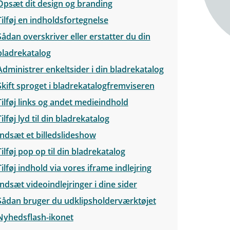
Opsæt dit design og branding
Tilføj en indholdsfortegnelse
Sådan overskriver eller erstatter du din
bladrekatalog
Administrer enkeltsider i din bladrekatalog
Skift sproget i bladrekatalogfremviseren
Tilføj links og andet medieindhold
Tilføj lyd til din bladrekatalog
Indsæt et billedslideshow
Tilføj pop op til din bladrekatalog
Tilføj indhold via vores iframe indlejring
Indsæt videoindlejringer i dine sider
Sådan bruger du udklipsholderværktøjet
Nyhedsflash-ikonet