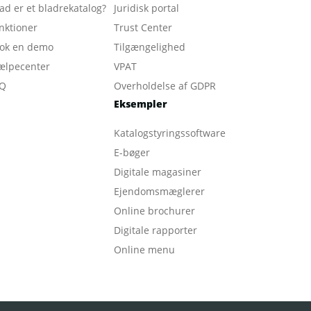
ad er et bladrekatalog
?
Juridisk portal
nktioner
Trust Center
ok en demo
Tilgængelighed
ælpecenter
VPAT
Q
Overholdelse af GDPR
Eksempler
Katalogstyringssoftware
E-bøger
Digitale magasiner
Ejendomsmæglerer
Online brochurer
Digitale rapporter
Online menu