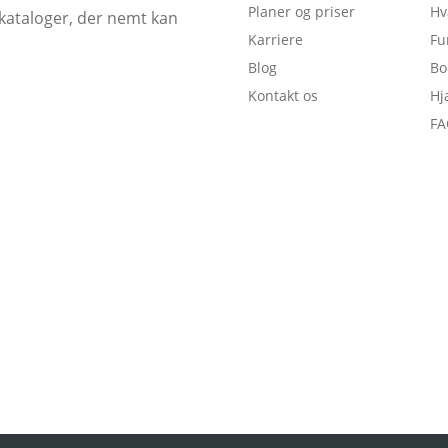
Planer og priser
Hv
ekataloger, der nemt kan
Karriere
Fu
Blog
Bo
Kontakt os
Hj
FA