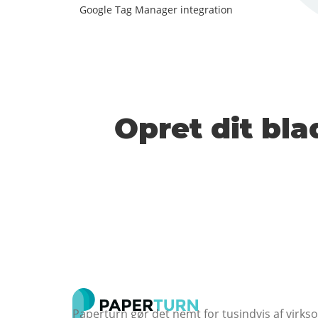
Google Tag Manager integration
Opret dit bla
Paperturn gør det nemt for tusindvis af virk