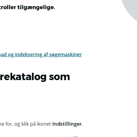
troller tilgængelige.
load og indeksering af søgemaskiner
adrekatalog som
e for, og klik på ikonet
Indstillinger
.