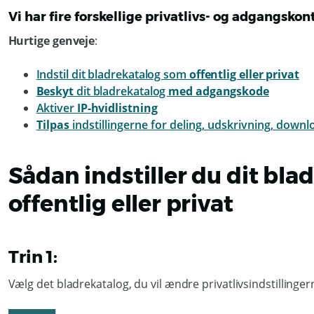
Vi har fire forskellige privatlivs- og adgangskon
Hurtige genveje
:
Indstil dit bladrekatalog som
offentlig eller privat
Beskyt
dit bladrekatalog
med adgangskode
Aktiver
IP-hvidlistning
Tilpas
indstillingerne for deling, udskrivning, down
Sådan indstiller du dit bl
offentlig eller privat
Trin 1:
Vælg det bladrekatalog, du vil ændre privatlivsindstillingern