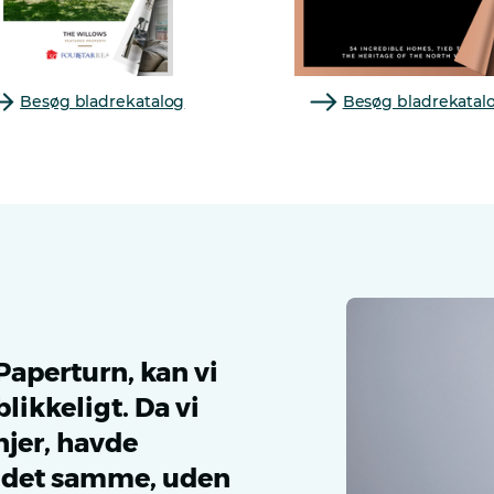
Besøg bladrekatalog
Besøg bladrekatal
Paperturn, kan vi
likkeligt. Da vi
njer, havde
d det samme, uden