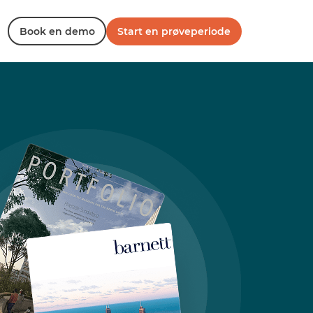
Book en demo
Start en prøveperiode