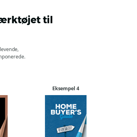
rktøjet til
levende,
 imponerede.
Eksempel 4