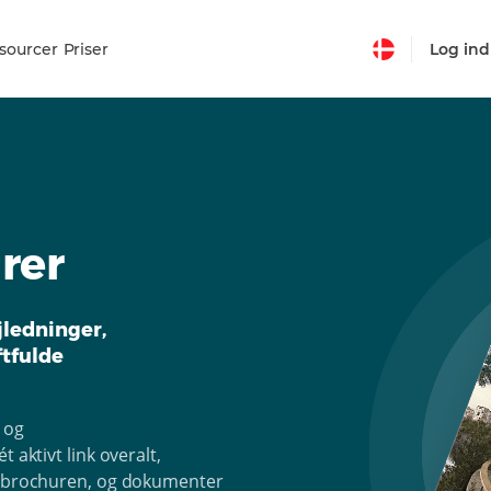
sourcer
Priser
Log ind
rer
jledninger,
tfulde
 og
 aktivt link overalt,
 i brochuren, og dokumenter