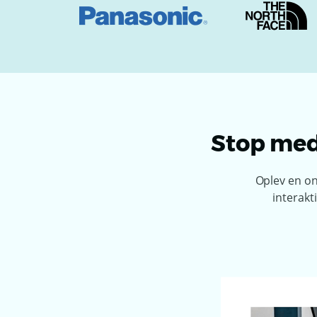
Stop med 
Oplev en on
interakt