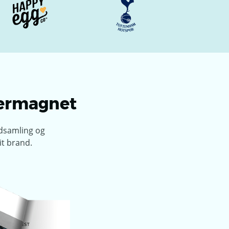
øbermagnet
ndsamling og
it brand.