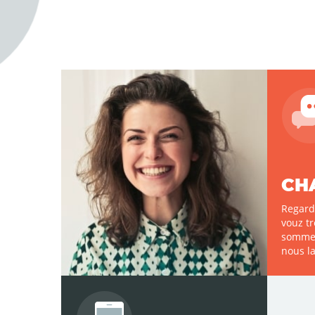
CH
Regarde
vouz tr
sommes 
nous l