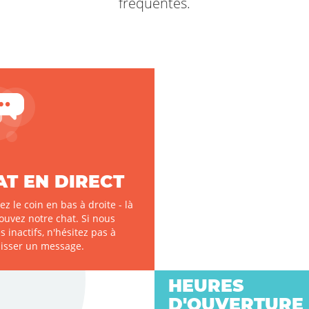
fréquentes.
AT EN DIRECT
z le coin en bas à droite - là
ouvez notre chat. Si nous
inactifs, n'hésitez pas à
aisser un message.
HEURES
D'OUVERTURE