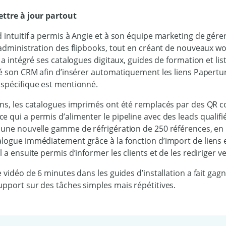
ettre à jour partout
 intuitif a permis à Angie et à son équipe marketing de gérer
’administration des flipbooks, tout en créant de nouveaux w
e a intégré ses catalogues digitaux, guides de formation et lis
ré son CRM afin d’insérer automatiquement les liens Papertu
 spécifique est mentionné.
ons, les catalogues imprimés ont été remplacés par des QR 
e qui a permis d’alimenter le pipeline avec des leads qualif
 une nouvelle gamme de réfrigération de 250 références, en 
alogue immédiatement grâce à la fonction d’import de liens 
 a ensuite permis d’informer les clients et de les rediriger ve
e vidéo de 6 minutes dans les guides d’installation a fait ga
upport sur des tâches simples mais répétitives.