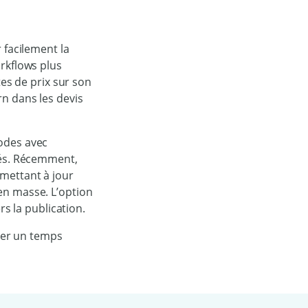
 facilement la
orkflows plus
tes de prix sur son
rn dans les devis
codes avec
iés. Récemment,
mettant à jour
en masse. L’option
rs la publication.
gner un temps