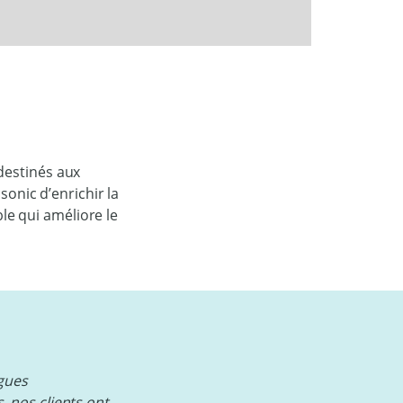
destinés aux
sonic d’enrichir la
ble qui améliore le
gues
 nos clients ont