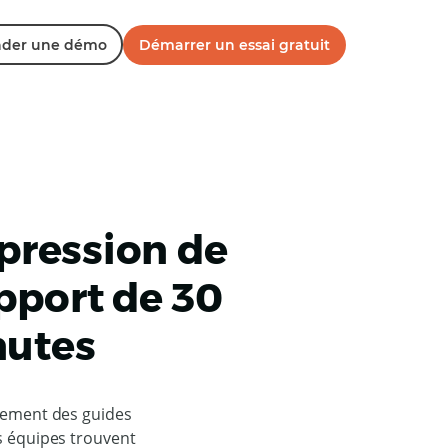
der une démo
Démarrer un essai gratuit
pression de
pport de 30
nutes
ctement des guides
es équipes trouvent