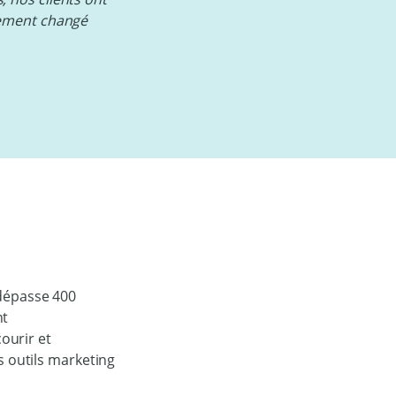
tement changé
 dépasse 400
nt
courir et
s outils marketing