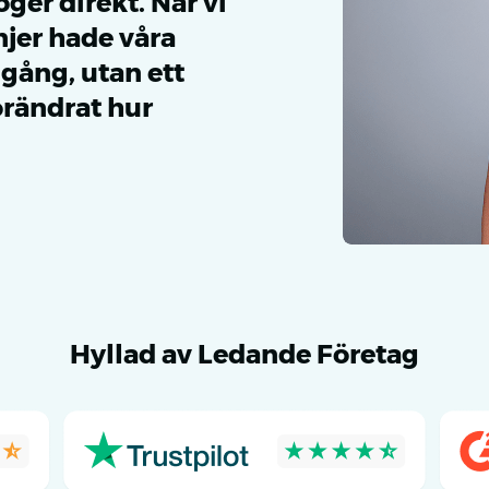
ger direkt. När vi
njer hade våra
n gång, utan ett
örändrat hur
Hyllad av Ledande Företag