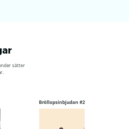
gar
under sätter
r.
Bröllopsinbjudan #2