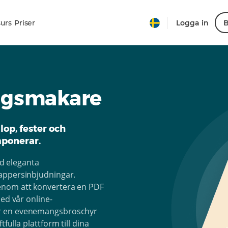
urs
Priser
Logga in
B
ngsmakare
lop, fester och
ponerar.
ed eleganta
appersinbjudningar.
enom att konvertera en PDF
ed vår online-
er en evenemangsbroschyr
fulla plattform till dina