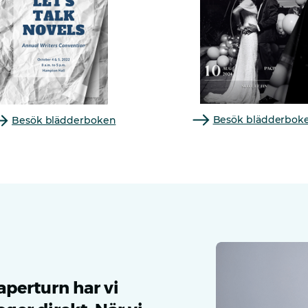
Besök blädderbok
Besök blädderboken
perturn har vi