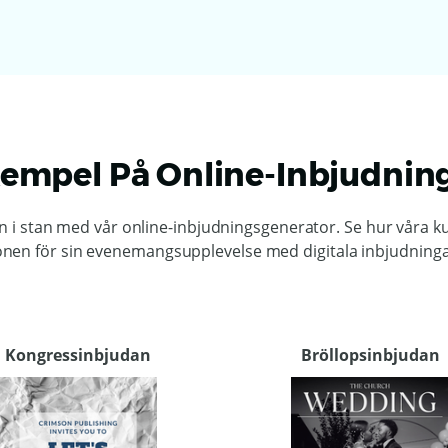
empel På Online-Inbjudnin
en i stan med vår online-inbjudningsgenerator. Se hur våra k
onen för sin evenemangsupplevelse med digitala inbjudninga
Kongressinbjudan
Bröllopsinbjudan