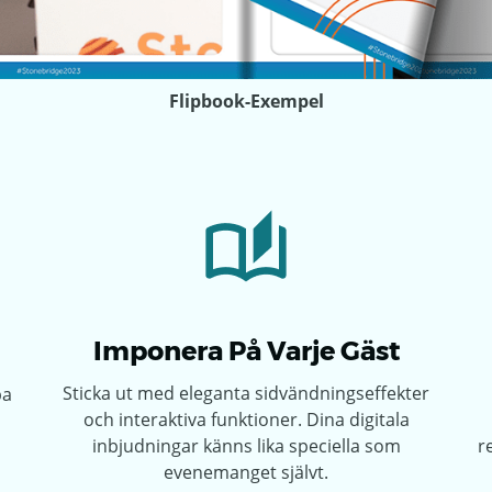
Flipbook-Exempel
Imponera På Varje Gäst
Sticka ut med eleganta sidvändningseffekter
pa
och interaktiva funktioner. Dina digitala
inbjudningar känns lika speciella som
r
evenemanget självt.