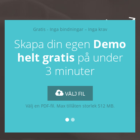
Gratis - Inga bindningar – Inga krav
Skapa din egen
Demo
helt gratis
på under
3 minuter
VÄLJ FIL
Välj en PDF-fil. Max tillåten storlek 512 MB.