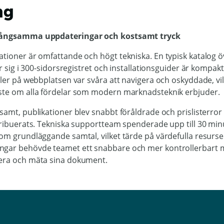
ng
 långsamma uppdateringar och kostsamt tryck
tioner är omfattande och högt tekniska. En typisk katalog ö
rör sig i 300-sidorsregistret och installationsguider är kompa
iler på webbplatsen var svåra att navigera och oskyddade, vil
ste om alla fördelar som modern marknadsteknik erbjuder.
samt, publikationer blev snabbt föråldrade och prislisterror
tribuerats. Tekniska supportteam spenderade upp till 30 min
nom grundläggande samtal, vilket tärde på värdefulla resurse
ngar behövde teamet ett snabbare och mer kontrollerbart 
era och mäta sina dokument.