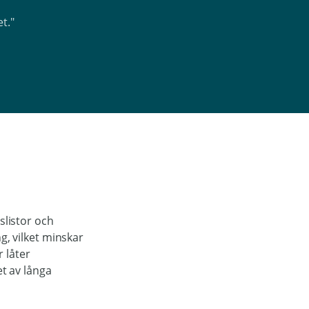
t."
slistor och
ng, vilket minskar
 låter
et av långa