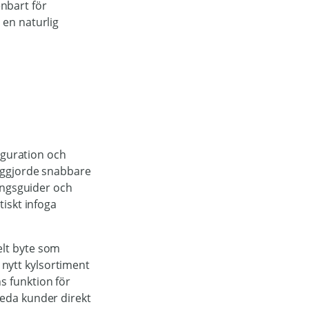
enbart för
 en naturlig
iguration och
liggjorde snabbare
ingsguider och
iskt infoga
elt byte som
t nytt kylsortiment
s funktion för
eda kunder direkt