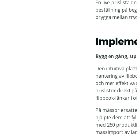
En live-prislista o
beställning på be
brygga mellan tryc
Implem
Bygg en gång, up
Den intuitiva plat
hantering av flip
och mer effektiva 
prislistor direkt 
flipbook-länkar i o
På mässor ersatte
hjälpte dem att fyl
med 250 produktli
massimport av län