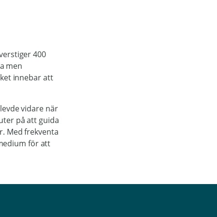
verstiger 400
kta men
ket innebar att
 levde vidare när
uter på att guida
r. Med frekventa
medium för att