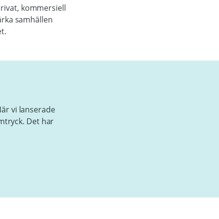
rivat, kommersiell
tärka samhällen
t.
är vi lanserade
omtryck. Det har