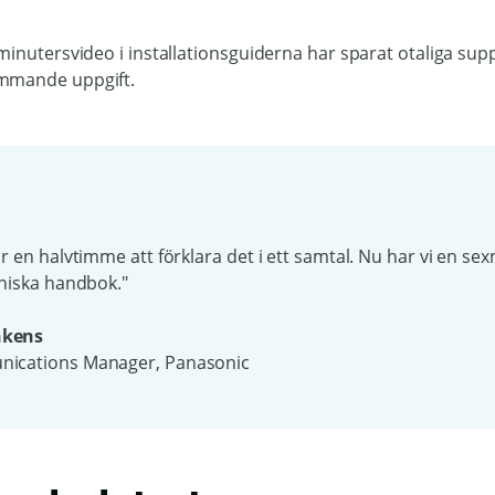
minutersvideo i installationsguiderna har sparat otaliga su
mmande uppgift.
r en halvtimme att förklara det i ett samtal. Nu har vi en s
kniska handbok."
nkens
ications Manager, Panasonic