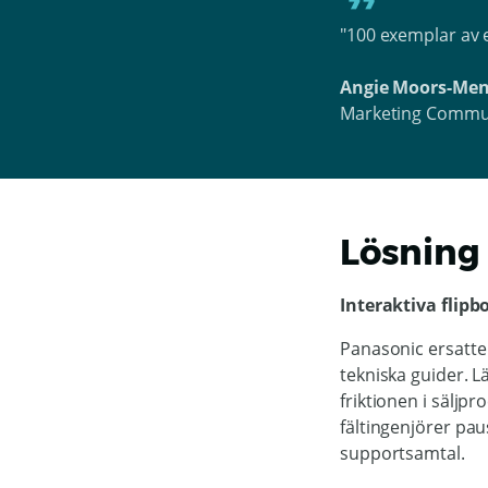
"100 exemplar av e
Angie Moors-Me
Marketing Commun
Lösning
Interaktiva flipb
Panasonic ersatte 
tekniska guider. Lä
friktionen i säljp
fältingenjörer paus
supportsamtal.