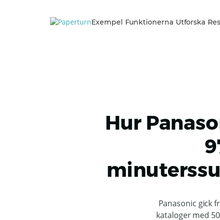
Exempel
Funktionerna
Utforska
Res
Hur Panaso
9
minuterssu
Panasonic gick fr
kataloger med 500