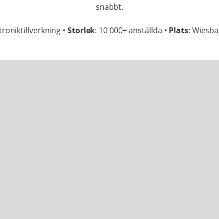
snabbt.
ktroniktillverkning •
Storlek
: 10 000+ anställda •
Plats
: Wiesba