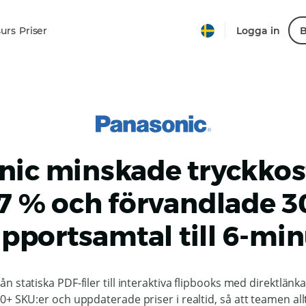
urs
Priser
Logga in
B
nic minskade tryckko
7 % och förvandlade 3
pportsamtal till 6-min
ån statiska PDF-filer till interaktiva flipbooks med direktlänkar
+ SKU:er och uppdaterade priser i realtid, så att teamen allti