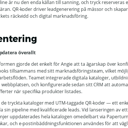
nline är nu den enda källan till sanning, och tryck reserveras 
gäran. QR-koder driver leadgenerering på mässor och skapar
kets räckvidd och digital marknadsföring.
entering
pdatera överallt
tformen gjorde det enkelt för Angie att ta ägarskap över konf
books tillsammans med sitt marknadsföringsteam, vilket möj
arbetsflöden. Teamet integrerade digitala kataloger, utbildn
på webbplatsen, och konfigurerade sedan sitt CRM att automat
fferter när specifika produkter listades.
 de tryckta kataloger med UTM-taggade QR-koder — ett enk
la sin pipeline med kvalificerade leads. Vid lanseringen av et
njer uppdaterades hela katalogen omedelbart via Paperturn
kar, och e-postinbäddningsfunktionen användes för att vägl