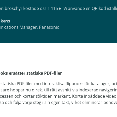
n broschyr kostade oss 1 115 £. Vi använde en QR-kod iställe
nkens
ications Manager, Panasonic
ooks ersätter statiska PDF-filer
statiska PDF-filer med interaktiva flipbooks för kataloger, pri
sare hoppar nu direkt till rätt avsnitt via indexerad navigeri
rocessen och kortar söktiden markant. Korta inbäddade videor
a och följa varje steg i sin egen takt, vilket eliminerar behov