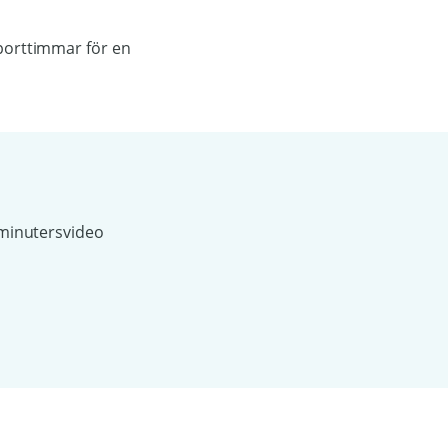
pporttimmar för en
exminutersvideo