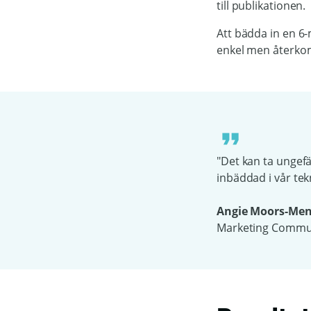
till publikationen.
Att bädda in en 6-
enkel men återko
"Det kan ta ungefä
inbäddad i vår te
Angie Moors-Me
Marketing Commun