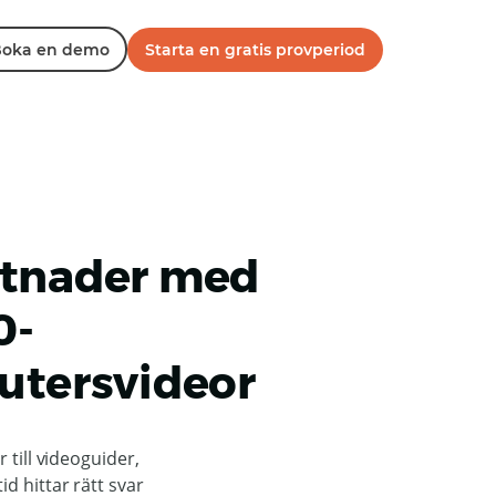
oka en demo
Starta en gratis provperiod
stnader med
0-
utersvideor
 till videoguider,
d hittar rätt svar