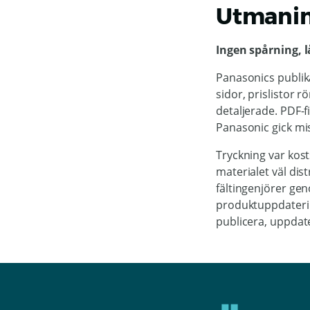
Utmani
Ingen spårning,
Panasonics publika
sidor, prislistor 
detaljerade. PDF-f
Panasonic gick mi
Tryckning var kost
materialet väl dis
fältingenjörer ge
produktuppdateri
publicera, uppdat