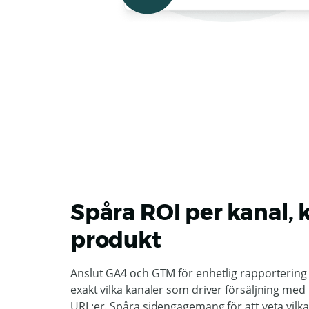
Spåra ROI per kanal,
produkt
Anslut GA4 och GTM för enhetlig rapportering i
exakt vilka kanaler som driver försäljning m
URL:er. Spåra sidengagemang för att veta vilk