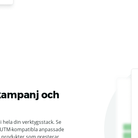
 kampanj och
 hela din verktygsstack. Se
ed UTM-kompatibla anpassade
a produkter som presterar.