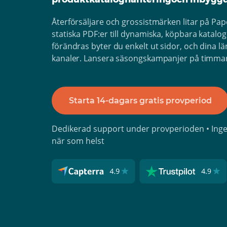
Återförsäljare och grossistmärken litar på Pa
statiska PDF:er till dynamiska, köpbara katal
förändras byter du enkelt ut sidor, och dina länk
kanaler. Lansera säsongskampanjer på timmar,
Starta 14-dagars gratis provperiod
Dedikerad support under provperioden • Inget 
när som helst