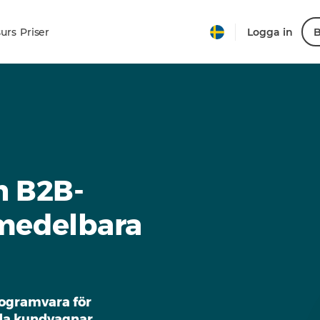
urs
Priser
Logga in
B
h B2B-
medelbara
rogramvara för
da kundvagnar.