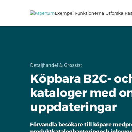
Exempel
Funktionerna
Utforska
Res
Detaljhandel & Grossist
Köpbara B2C- oc
kataloger med o
uppdateringar
Förvandla besökare till köpare medp
produktkataloghanteringoch inbygg