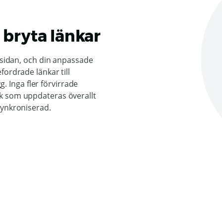
 bryta länkar
a sidan, och din anpassade
fordrade länkar till
gg. Inga fler förvirrade
k som uppdateras överallt
synkroniserad.