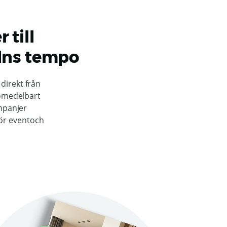
 till
elns tempo
 direkt från
 omedelbart
mpanjer
ör eventoch