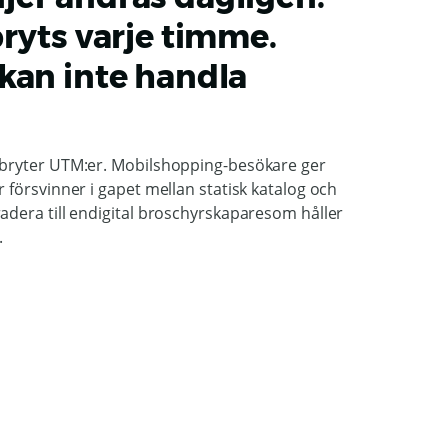
bryts varje timme.
kan inte handla
g bryter UTM:er. Mobilshopping-besökare ger
r försvinner i gapet mellan statisk katalog och
adera till endigital broschyrskaparesom håller
.